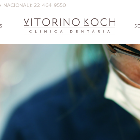
 NACIONAL): 22 464 9550
S
S